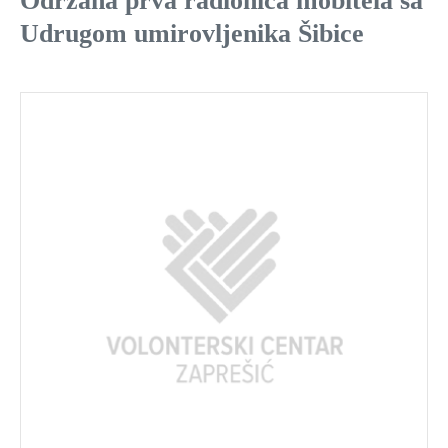
Održana prva radionica mobitela sa
Udrugom umirovljenika Šibice