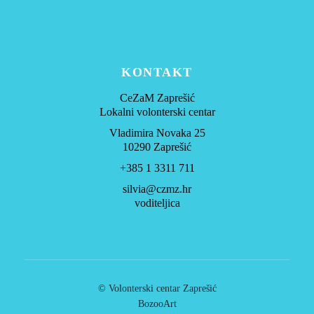
KONTAKT
CeZaM Zaprešić
Lokalni volonterski centar
Vladimira Novaka 25
10290 Zaprešić
+385 1 3311 711
silvia@czmz.hr
voditeljica
© Volonterski centar Zaprešić
BozooArt