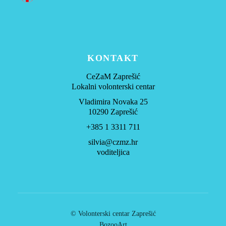
KONTAKT
CeZaM Zaprešić
Lokalni volonterski centar
Vladimira Novaka 25
10290 Zaprešić
+385 1 3311 711
silvia@czmz.hr
voditeljica
© Volonterski centar Zaprešić
BozooArt