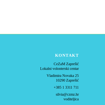
umirovlje
KONTAKT
CeZaM Zaprešić
Lokalni volonterski centar
Vladimira Novaka 25
10290 Zaprešić
+385 1 3311 711
silvia@czmz.hr
voditeljica