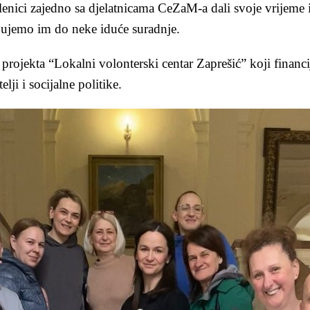
nici zajedno sa djelatnicama CeZaM-a dali svoje vrijeme i tr
jujemo im do neke iduće suradnje.
projekta “Lokalni volonterski centar Zaprešić” koji financ
lji i socijalne politike.