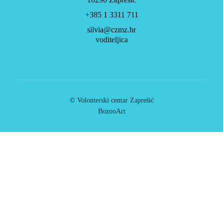
+385 1 3311 711
silvia@czmz.hr
voditeljica
© Volonterski centar Zaprešić
BozooArt