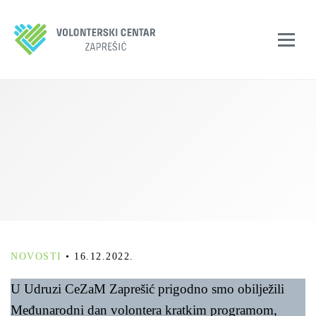
NOVOSTI
•
16.12.2022.
U Udruzi CeZaM Zaprešić prigodno smo obilježili
Međunarodni dan volontera kratkim programom,