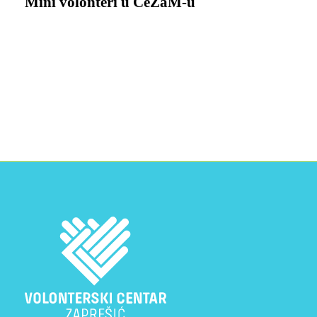
Mini volonteri u CeZaM-u