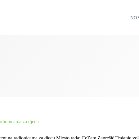
NO
radionicama za djecu
tent na radionicama za djecu Mjesto rada: CeZam Zaprešić Trajanje volo