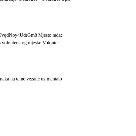
R3JvqdNoy4UdrGm8 Mjesto rada:
is volonterskog mjesta: Volonter…
ama
lanaka na teme vezane uz mentalo