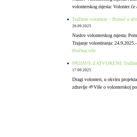
volonterskog mjesta: Volonter će 
Tražimo volontere – Pomoć u uč
26.09.2025.
Naslov volonterskog mjesta: P
Trajanje volontiranja: 24.9.2025
:
Pročitaj više
Tražimo
PRIJAVE ZATVORENE Tražimo vol
volontere
17.09.2025.
–
Dragi volonteri, u okviru projek
Pomoć
zdravlje 🌱Više o volonterskoj po
u
učenju