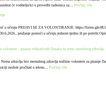
:
asistirat će voditelju/ici u provedbi radionica za…
Pročitaj više
Tražimo
enju
volontere
–
omoć u učenju PRIJAVI SE ZA VOLONTIRANJE: https://forms.gle/t
Asistent
.-30.6.2026., pružanje pomoći u učenju jednom tjedno ili po potrebi Op
na
radionic
za
ontere – pisanje edukativnih članaka na temu mentalnog zdravlja
djecu
ta Nema zdravlja bez mentalnog zdravlja tražimo volontere za pisanje č
:
ziciji možete pročitati u tekstu…
Pročitaj više
PRIJAVE
ZATVORENE
Tražimo
volontere
–
pisanje