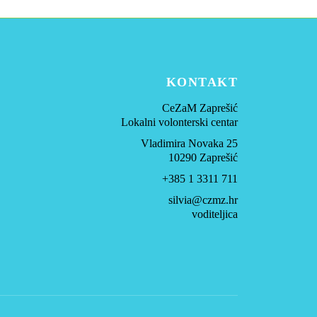
KONTAKT
CeZaM Zaprešić
Lokalni volonterski centar
Vladimira Novaka 25
10290 Zaprešić
+385 1 3311 711
silvia@czmz.hr
voditeljica