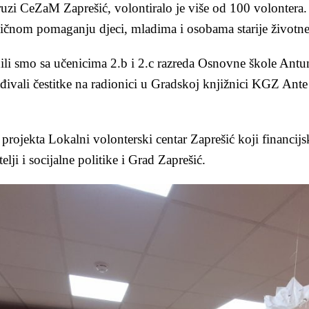
uzi CeZaM Zaprešić, volontiralo je više od 100 volontera
bičnom pomaganju djeci, mladima i osobama starije životne
i smo sa učenicima 2.b i 2.c razreda Osnovne škole Antun
ađivali čestitke na radionici u Gradskoj knjižnici KGZ An
projekta Lokalni volonterski centar Zaprešić koji financij
lji i socijalne politike i Grad Zaprešić.